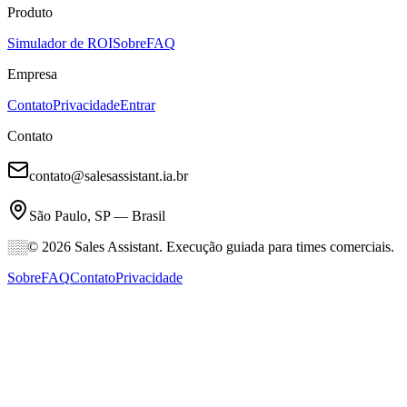
Produto
Simulador de ROI
Sobre
FAQ
Empresa
Contato
Privacidade
Entrar
Contato
contato@salesassistant.ia.br
São Paulo, SP — Brasil
░░
© 2026 Sales Assistant. Execução guiada para times comerciais.
Sobre
FAQ
Contato
Privacidade