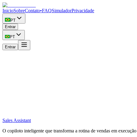
Inicio
Sobre
Contato
•
FAQ
Simulador
Privacidade
PT
Entrar
PT
Entrar
FAQ · Sales Assistant
Pergunte o que quiser sobre a documentaçã
Sales Assistant
O copiloto inteligente que transforma a rotina de vendas em execução 